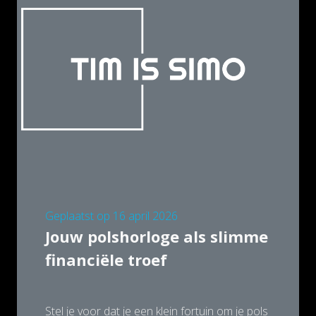
Geplaatst op
16 april 2026
Jouw polshorloge als slimme
financiële troef
Stel je voor dat je een klein fortuin om je pols