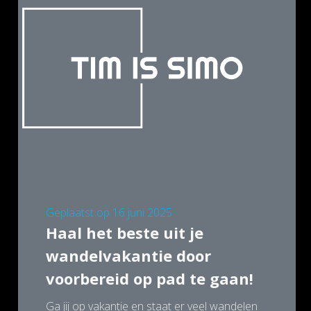
Geplaatst op
16 juni 2025
Haal het beste uit je
wandelvakantie door
voorbereid op pad te gaan!
Ga jij op vakantie en staat er veel wandelen