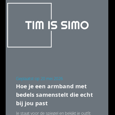
Geplaatst op
20 mei 2026
Hoe je een armband met
bedels samenstelt die echt
bij jou past
Je staat voor de spiegel en bekijkt je outfit