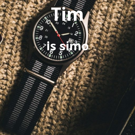
Tim
is simo