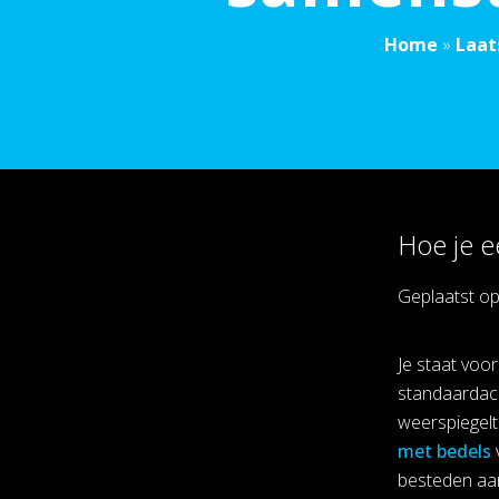
Home
»
Laat
Hoe je e
Geplaatst o
Je staat voor
standaardacce
weerspiegelt
met bedels
besteden aan 