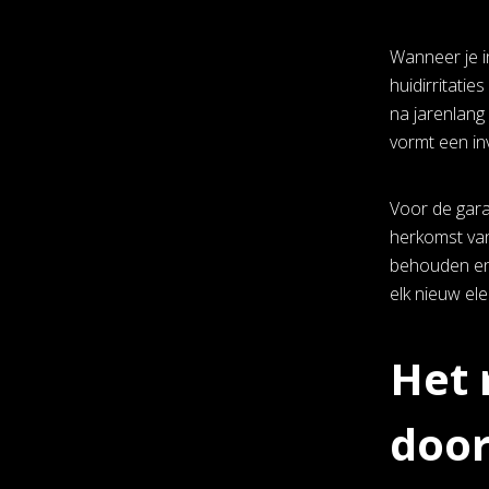
Wanneer je in
huidirritati
na jarenlang
vormt een in
Voor de gara
herkomst van
behouden en 
elk nieuw el
Het 
door