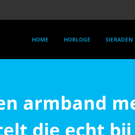
HOME
HORLOGE
SIERADEN
een armband me
lt die echt bij