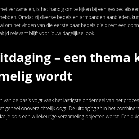
 met verzamelen, is het handig om te kijken bij een gespecialise
hebben. Omdat zij diverse bedels en armbanden aanbieden, kun j
aal om het vinden van die eerste paar bedels die direct een conn
tijd relevant blijft voor jouw dagelijkse look.
itdaging – een thema k
melig wordt
n van de basis volgt vaak het lastigste onderdeel van het proc
t geheel onoverzichtelijk oogt. De uitdaging zit in het combinere
t je pols een willekeurige verzameling objecten wordt. Een duide