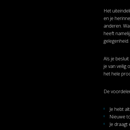
Het uiteinde
en je herinn
anderen. Wan
heeft nameli
gelegenheid.
Als je beslui
je van veilig
het hele pro
De voordelen 
Je hebt al
Nieuwe to
Je draagt 