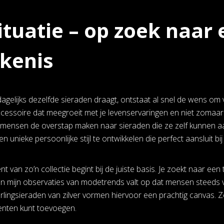
ituatie – op zoek naar
kenis
gelijks dezelfde sieraden draagt, ontstaat al snel de wens om va
accessoire dat meegroeit met je levenservaringen en niet zomaa
mensen de overstap maken naar sieraden die ze zelf kunnen aa
en unieke persoonlijke stijl te ontwikkelen die perfect aansluit bi
 van zo’n collectie begint bij de juiste basis. Je zoekt naar een ti
. In mijn observaties van modetrends valt op dat mensen steeds v
erlingsieraden van zilver vormen hiervoor een prachtig canvas
menten kunt toevoegen.