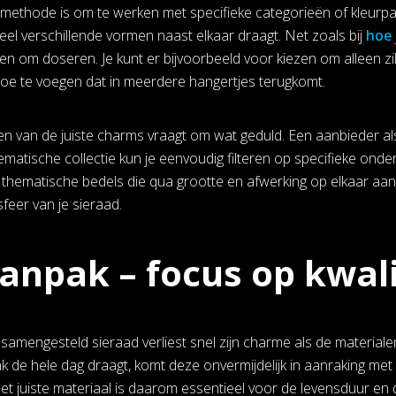
methode is om te werken met specifieke categorieën of kleurpale
eel verschillende vormen naast elkaar draagt. Net zoals bij
hoe 
den om doseren. Je kunt er bijvoorbeeld voor kiezen om alleen zil
toe te voegen dat in meerdere hangertjes terugkomt.
en van de juiste charms vraagt om wat geduld. Een aanbieder als 
ematische collectie kun je eenvoudig filteren op specifieke o
thematische bedels die qua grootte en afwerking op elkaar aans
feer van je sieraad.
anpak – focus op kwali
samengesteld sieraad verliest snel zijn charme als de materialen
 de hele dag draagt, komt deze onvermijdelijk in aanraking met 
et juiste materiaal is daarom essentieel voor de levensduur en d