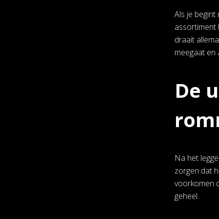
Als je begint
assortiment 
draait allem
meegaat en al
De u
rom
Na het legge
zorgen dat he
voorkomen da
geheel.