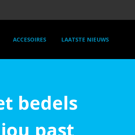
ACCESOIRES
LAATSTE NIEUWS
ONZE PARTNERS
CONTACT
t bedels
 jou past