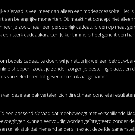
lijke sieraad is veel meer dan alleen een modeaccessoire. Het
ert aan belangrijke momenten. Dit maakt het concept niet alleen
neer je zoekt naar een persoonlijk cadeau, is een op maat gem
jk een sterk cadeaukarakter. Je kunt immers heel gericht een han
t om bedels cadeau te doen, wil je natuurlijk wel een betrouwbar
 online shoppen, zodat je zonder zorgen je bestelling plaatst en
ces van selecteren tot geven een stuk aangenamer.
van deze aanpak vertalen zich direct naar concrete resultaten in 
tijd een passend sieraad dat meebeweegt met verschillende kledi
evoegingen kunnen eenvoudig worden geïntegreerd zonder de b
een uniek stuk dat niemand anders in exact dezelfde samenstelli