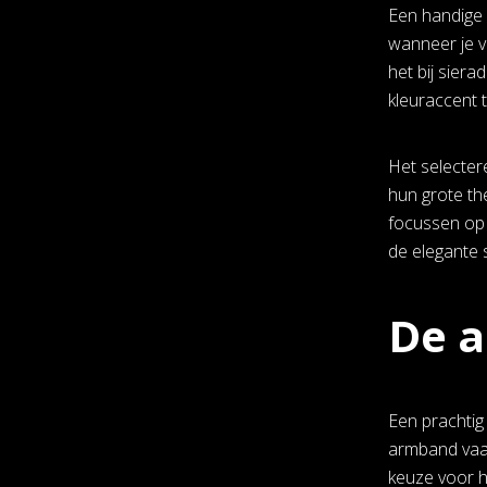
Een handige 
wanneer je v
het bij siera
kleuraccent 
Het selecter
hun grote th
focussen op 
de elegante s
De a
Een prachtig 
armband vaak
keuze voor h