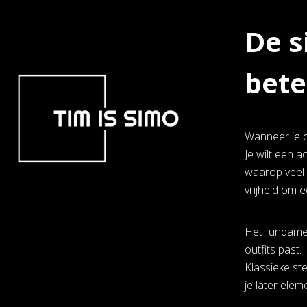
De s
bete
Wanneer je da
Je wilt een 
waarop veel 
vrijheid om e
Het fundament
outfits past
Klassieke st
je later ele